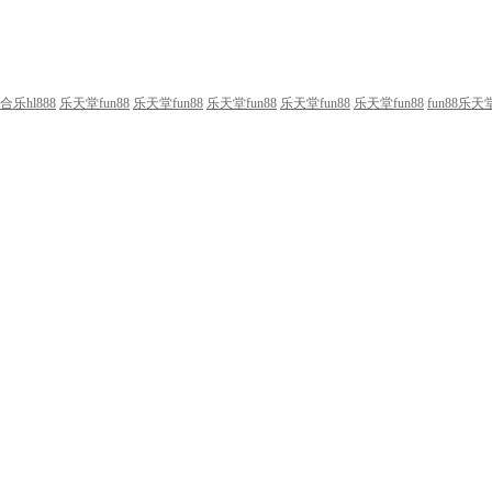
合乐hl888
乐天堂fun88
乐天堂fun88
乐天堂fun88
乐天堂fun88
乐天堂fun88
fun88乐天