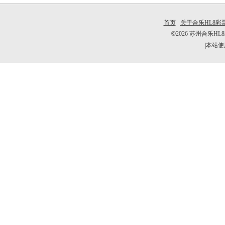
首页
关于合乐HL8彩票
©
2026 苏州合乐H
|
本站使