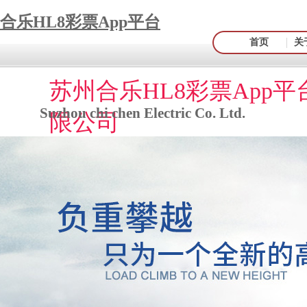
合乐HL8彩票App平台
首页
关
电力维保试验改
苏州合乐HL8彩票App
Suzhou chi chen Electric Co. Ltd.
限公司