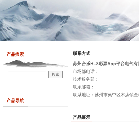
联系方式
产品搜索
苏州合乐HL8彩票App平台电气
市场部电话：
搜索
技术服务部：
联系邮箱：
联系地址：苏州市吴中区木渎镇金枫
产品导航
工业自动化
产品展示
电力运维管理