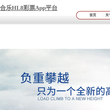
合乐HL8彩票App平台
首页
关
电力维保试验改