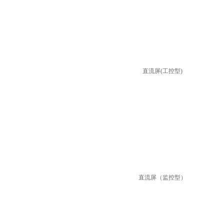
DCS控制系统
直流屏
直流屏(工控型)
配电箱/柜
EPS消防应急电源
UPS电源及逆变器
微型一体化直流电源
直流屏（监控型）
分布式直流操作电源
安防监控系统