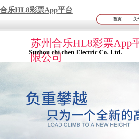
合乐HL8彩票App平台
首页
关
电力维保试验改
苏州合乐HL8彩票Ap
Suzhou chi chen Electric Co. Ltd.
限公司