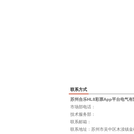
DCS控制系统
直流屏
配电箱/柜
EPS消防应急电源
UPS电源及逆变器
联系方式
微型一体化直流电源
苏州合乐HL8彩票App平台电气
市场部电话：
技术服务部：
分布式直流操作电源
联系邮箱：
联系地址：苏州市吴中区木渎镇金枫
安防监控系统