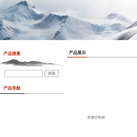
产品展示
产品搜索
搜索
产品导航
工业自动化
变频控制柜
电力运维管理