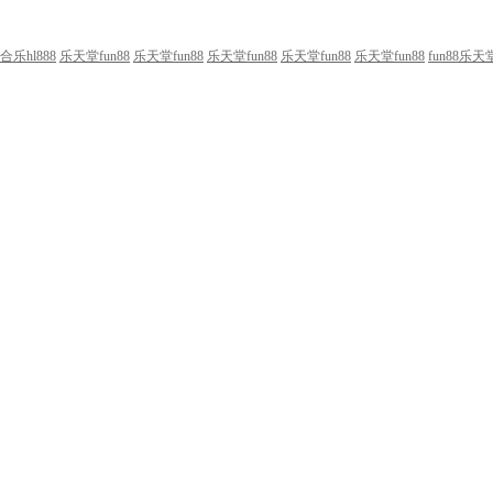
合乐hl888
乐天堂fun88
乐天堂fun88
乐天堂fun88
乐天堂fun88
乐天堂fun88
fun88乐天