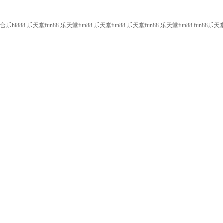
合乐hl888
乐天堂fun88
乐天堂fun88
乐天堂fun88
乐天堂fun88
乐天堂fun88
fun88乐天