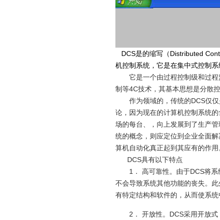
模拟屏
DCS
是
的
缩写（Distributed 
放电仪
机控制系统，它是在集中式控制系
它是一个由过程控制级和过程
蓄电池
制等4C技术，其基本思想是分散
作为
领域的
，传统的DCS仅
论，因为现在的计算机控制系统的
直流屏组件
场的每台
、
，向上发展到了生产管
充电模块
统的概念，则应定位到企业全面解决方
算机自动化真正起到其应有的作用
电池巡检
DCS具有以下特点
绝缘巡检
1． 高可靠性。由于DCS
监控装置
不会导致系统其他功能的丧失。此
有特定结构和软件的，从而使系统
闪光装置
2． 开放性。DCS采用开