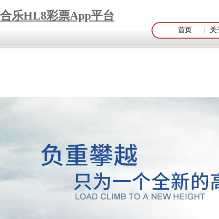
合乐HL8彩票App平台
首页
关
电力维保试验改