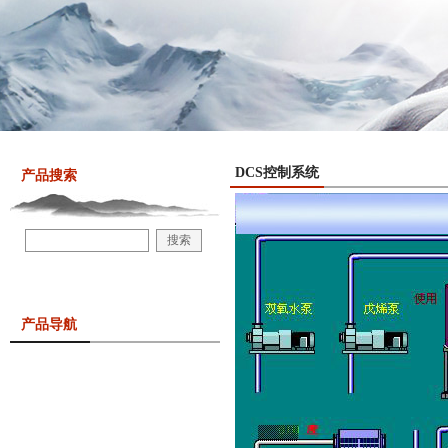
DCS控制系统
产品搜索
搜索
产品导航
工业自动化
电力运维管理