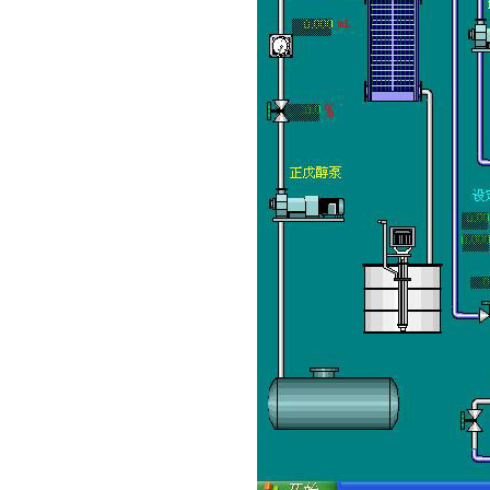
DCS控制系统
直流屏
配电箱/柜
EPS消防应急电源
UPS电源及逆变器
微型一体化直流电源
分布式直流操作电源
安防监控系统