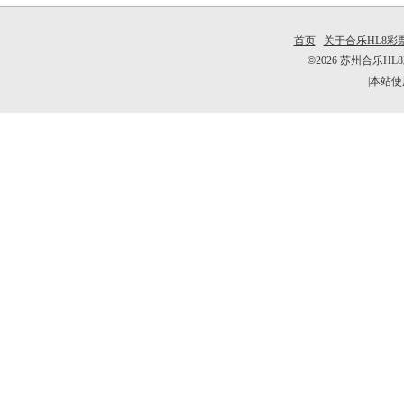
首页
关于合乐HL8彩票
©
2026 苏州合乐H
|
本站使