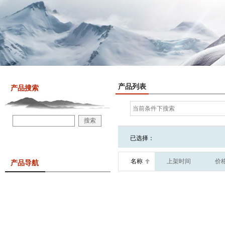
产品列表
产品搜索
搜索
已选择：
名称
上架时间
价
产品导航
工业自动化
电力运维管理