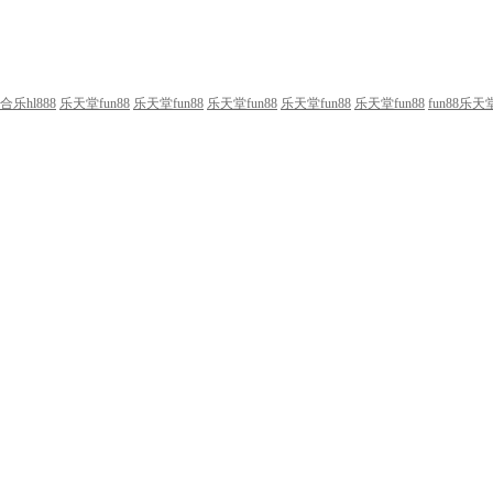
合乐hl888
乐天堂fun88
乐天堂fun88
乐天堂fun88
乐天堂fun88
乐天堂fun88
fun88乐天