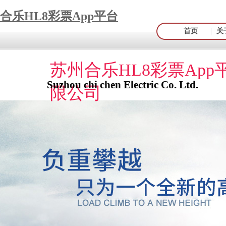
合乐HL8彩票App平台
首页
关
电力维保试验改
苏州合乐HL8彩票Ap
Suzhou chi chen Electric Co. Ltd.
限公司