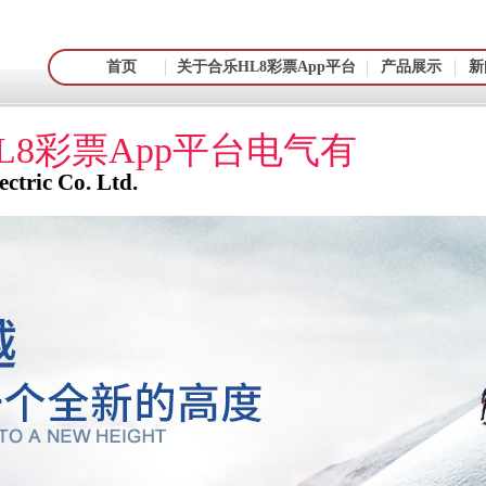
首页
关于合乐HL8彩票App平台
产品展示
新
电力维保试验改造
联系合乐HL8彩票App平台
留言
L8彩票App平台电气有
ctric Co. Ltd.