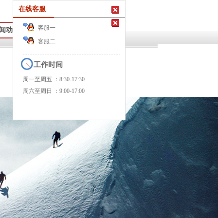
在线客服
客服一
闻动态
工程案例
客服二
板
工作时间
周一至周五 ：8:30-17:30
周六至周日 ：9:00-17:00