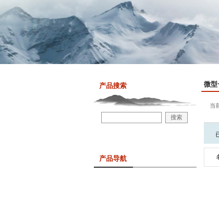
微型
产品搜索
当
搜索
产品导航
工业自动化
电力运维管理